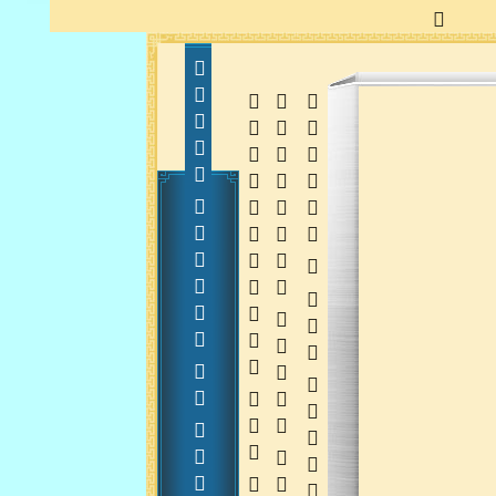
      
  
  
 