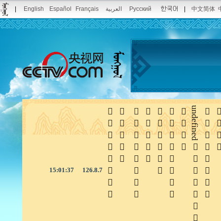
|
English
Español
Français
العربية
Русский
|
中文简体







undefined


15:01:38
126.8.7