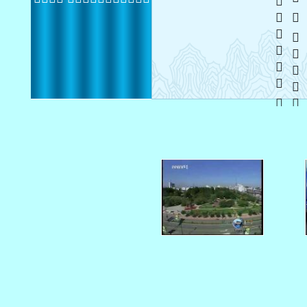
  
   
   
  