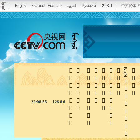
|
English
Español
Français
العربية
Pусский
|
中文简体







NaN

22:08:55
126.8.6