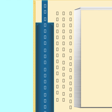
     
  
  
 