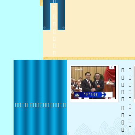
    
2013-3-15 10:45:22
 
 