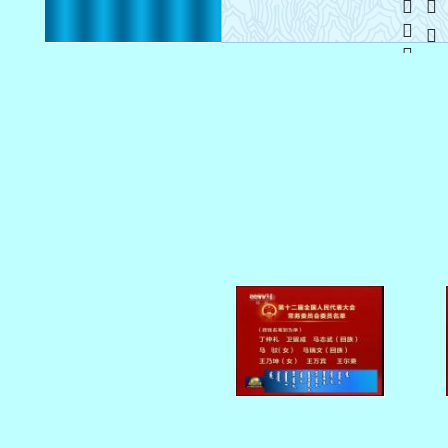
   