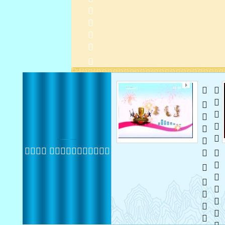
   
  
 