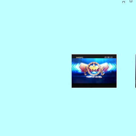
   
 20140308