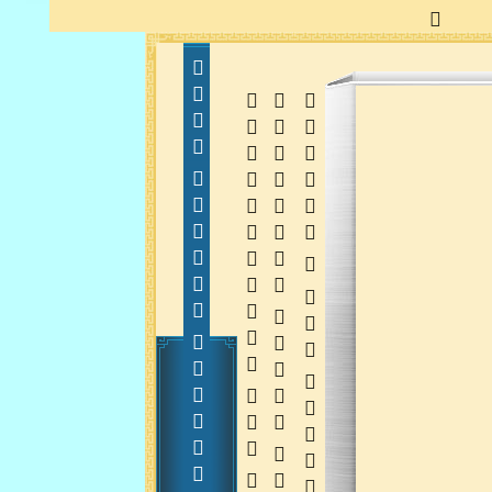
  
  
 