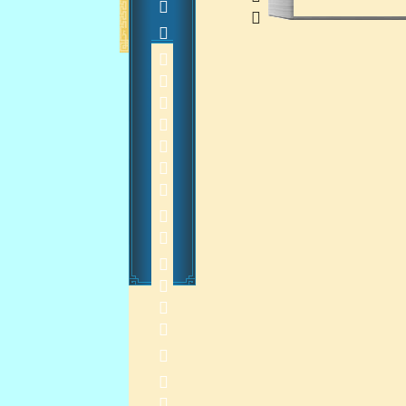
         
    
2013-11-21 11:22:50