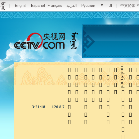
|
English
Español
Français
العربية
Русский
|
中文简体







undefined


3:21:19
126.8.7