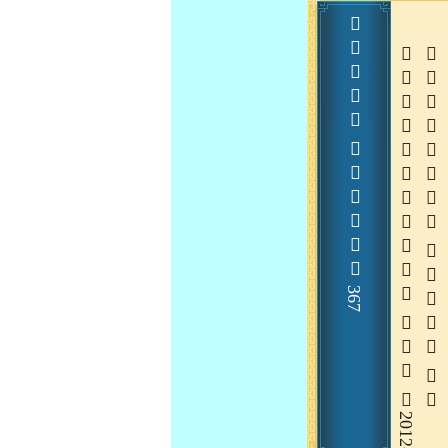
  367
  
  
