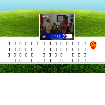
    
   
   
   





























































