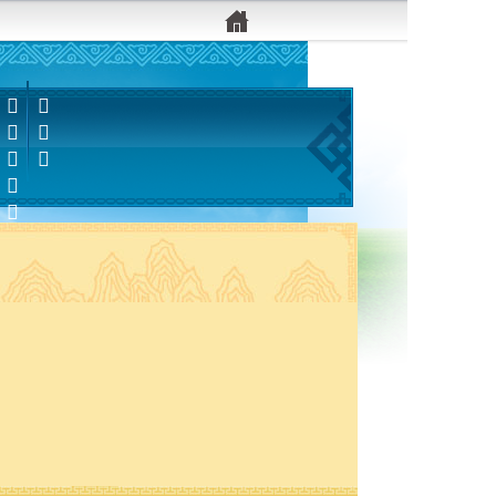


