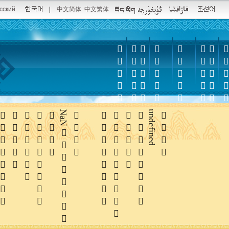
сский
|
中文简体
中文繁体













NaN





undefined
