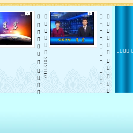
   
 20121107
   
   
 