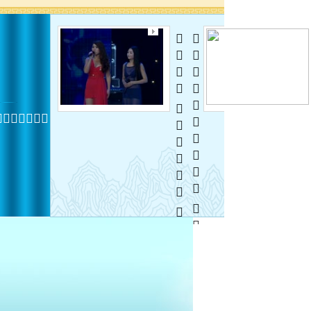
  
  
