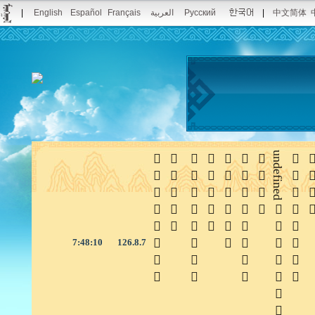
|
English
Español
Français
العربية
Pусский
|
中文简体







undefined


7:48:10
126.8.7