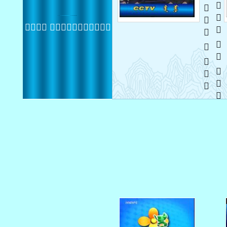
   
   
 
20130109