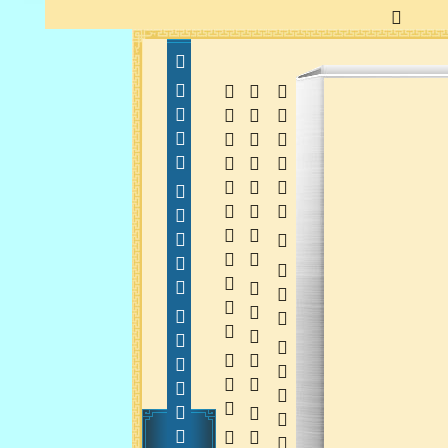
  
  
 