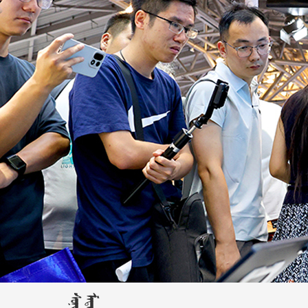










