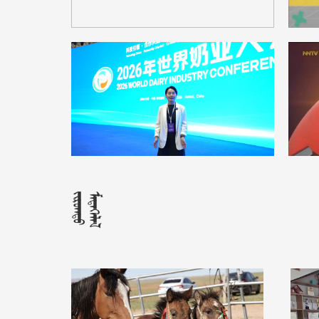















