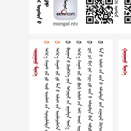
3
3
3
3
3
3
           
           
         
             
             
           
 
 