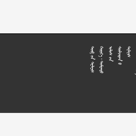










































































































