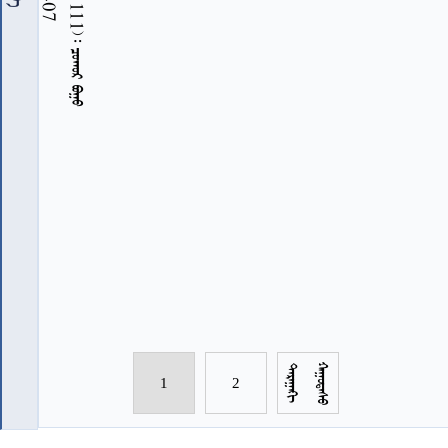
















1
2