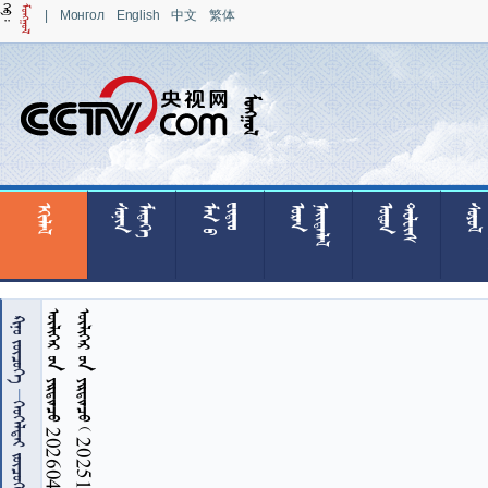
|
Монгол
English
中文
繁体

























































   20260407
    20251111   
 

 