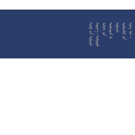










































































































