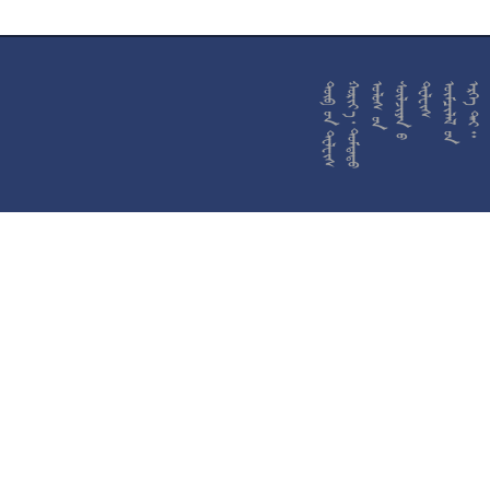










































































































