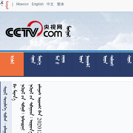
|
Монгол
English
中文
繁体

























































 
    
    
   20201217
  

