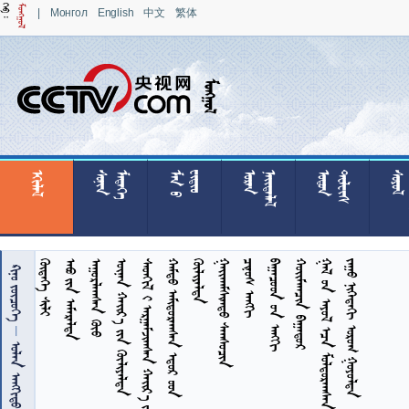
|
Монгол
English
中文
繁体

























































 
  
 
   
     
   

 
 
  
 
     
   
 

  