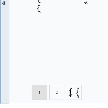
















1
2