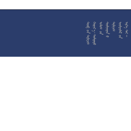










































































































