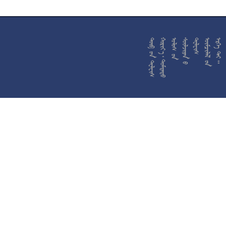










































































































