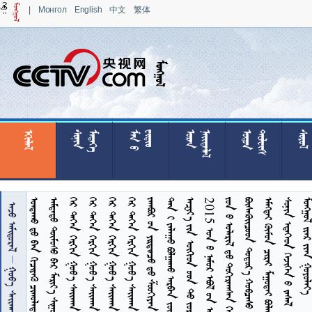
|
Монгол
English
中文
繁体

























































     
    
          
          
          
          
       104 
       
2015          
        
       
      
    
   
 

 