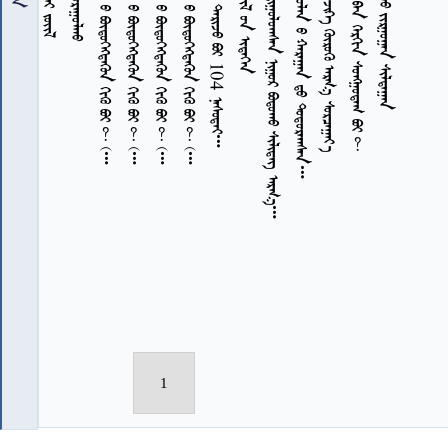
         
7
7
7
7
7
7
7
1