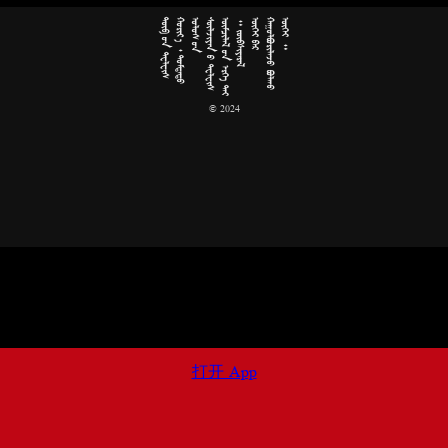





























































































© 2024
打开 App