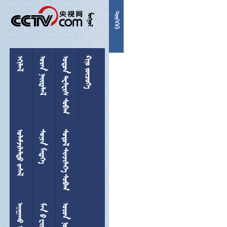


 
  
 
 
 
  
 
 