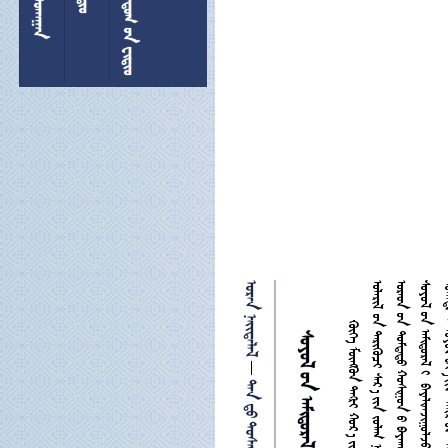
  
 

  