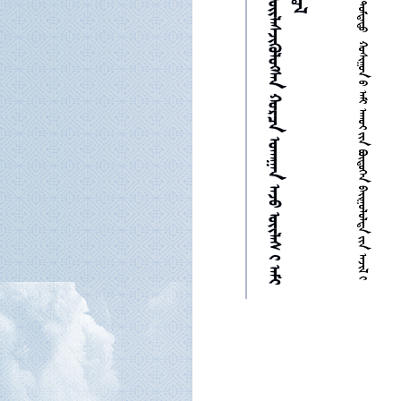

































































































































































