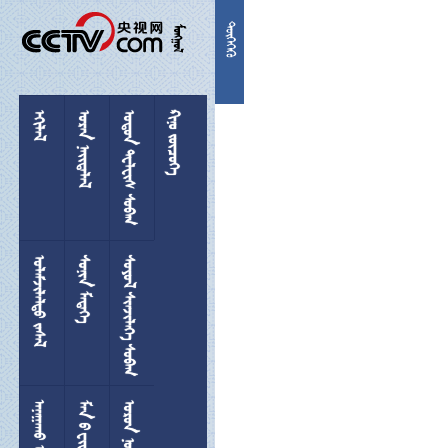


 
  
 
 
 
  
 
 