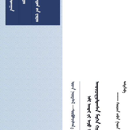
  
 




