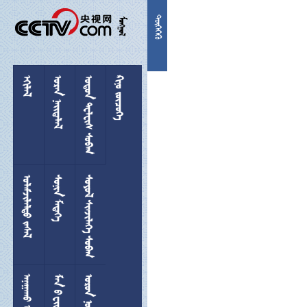


 
  
 
 
 
  
 
 