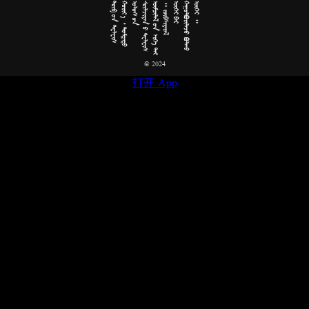





























































































© 2024
打开 App