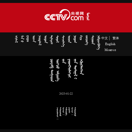















|
中文
繁体
English
Монгол
































































2025-01-22
 

 


 
