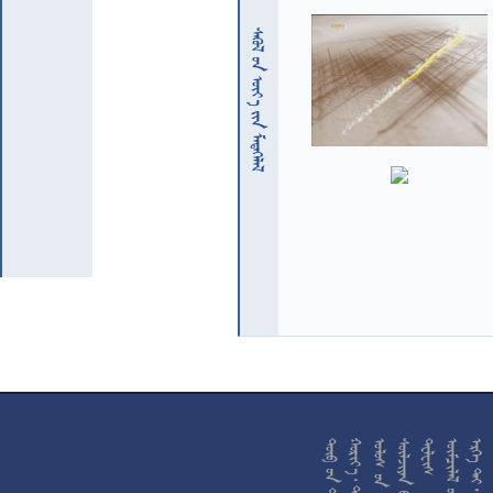
  










































































































