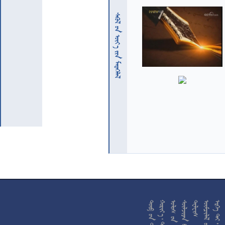
  










































































































