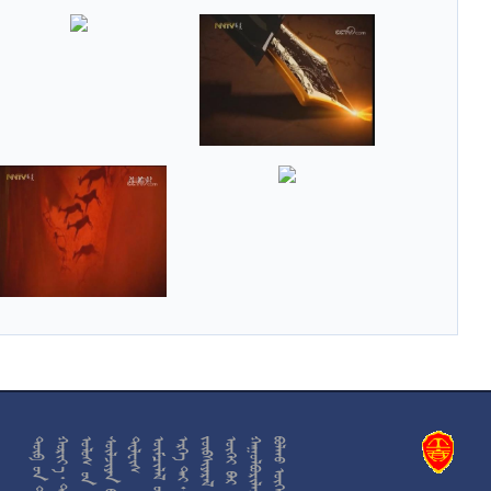











































































































