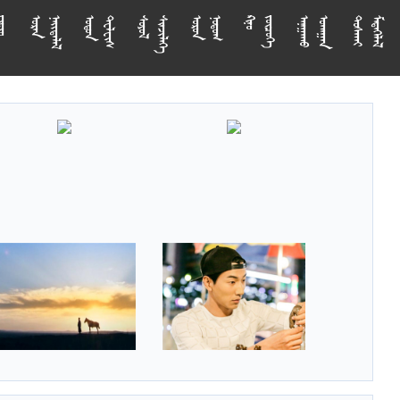



















































































