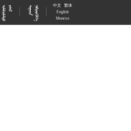
|
中文
繁体

































English
Монгол