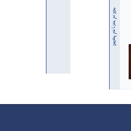
  