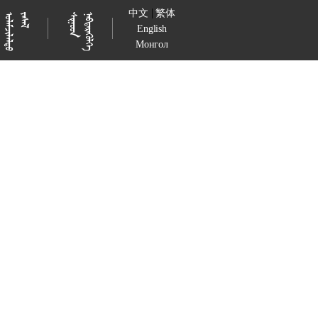
|
中文
繁体

































English
Монгол