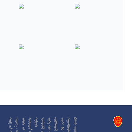











































































































