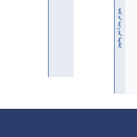
  