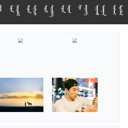



















































































