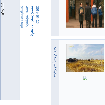
  
  
     
2019-06-25
  