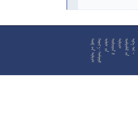










































































































