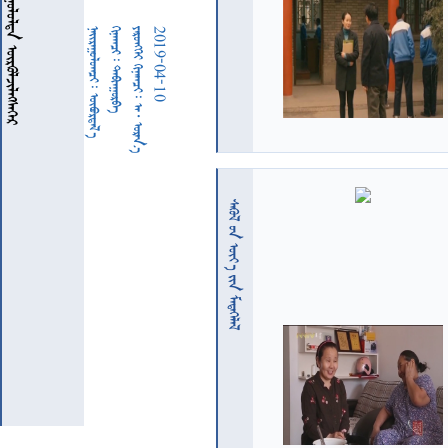
  
  
     
2019-04-10
  