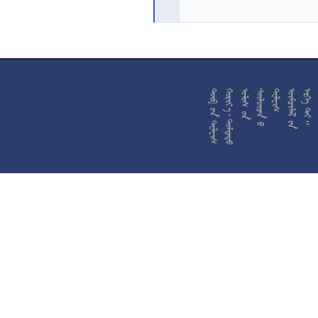










































































































