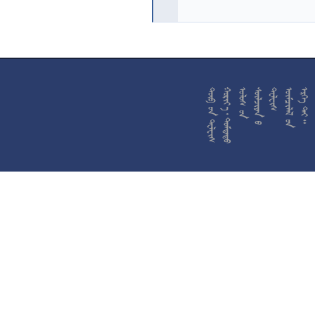










































































































