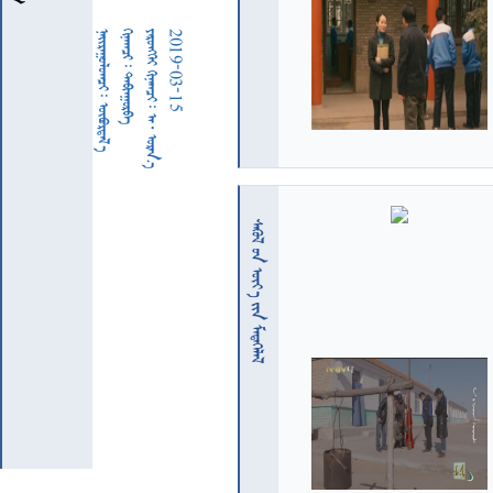
  
  
     
2019-03-15
  