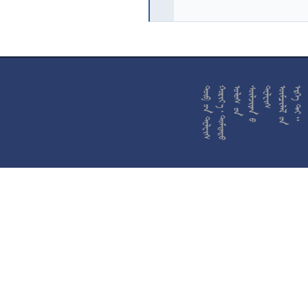










































































































