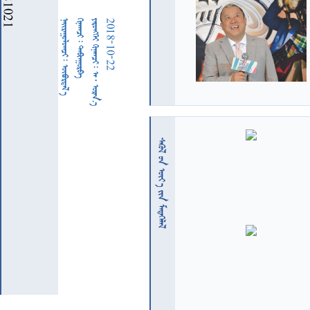
  
  
     
2018-10-22
  