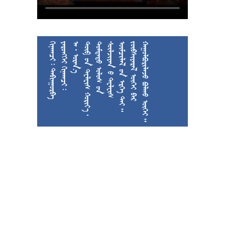
  
  
  











































































































