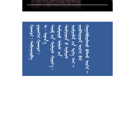
  
  
  











































































































