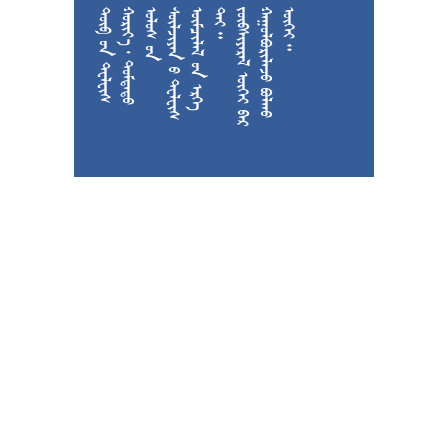











































































































