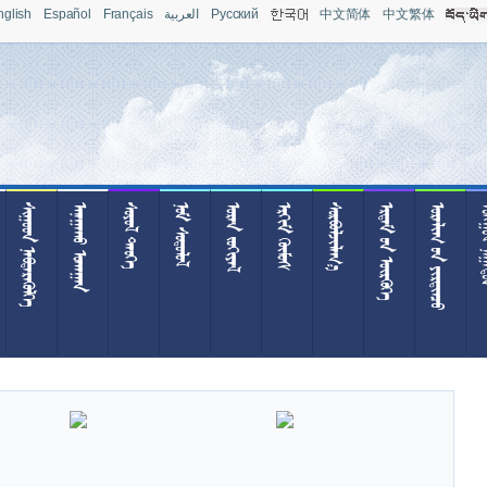
nglish
Español
Français
العربية
Pусский
中文简体
中文繁体
 
 
 
 
 
 

  
  
