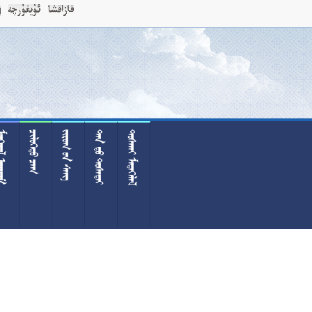
 
 
  
  
 