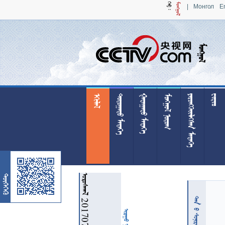
|
Монгол
E

 
 
 
 

 20170704

 