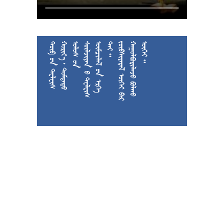











































































































