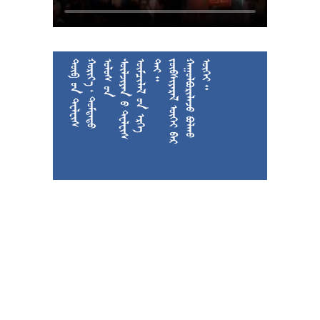











































































































