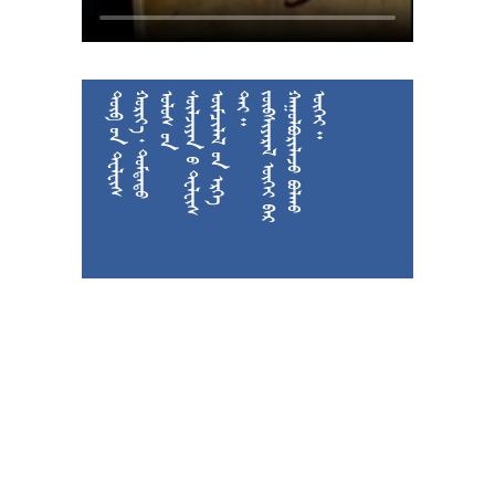











































































































