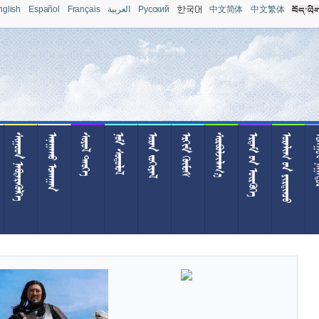
nglish
Español
Français
العربية
Pусский
中文简体
中文繁体
 
 
 
 
 
 

  
  
