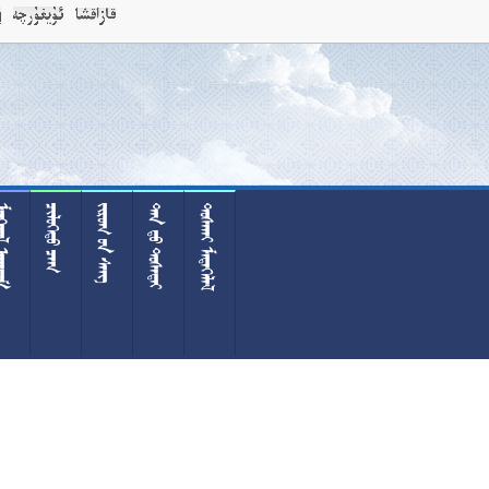
 
 
  
  
 