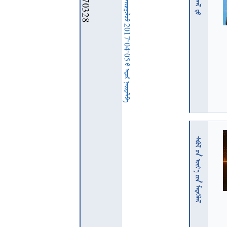
  2017-04-05   
  