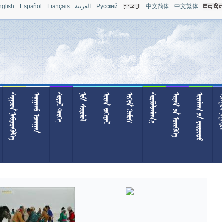
nglish
Español
Français
العربية
Pусский
中文简体
中文繁体
 
 
 
 
 
 

  
  
