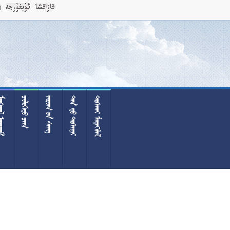
 
 
  
  
 