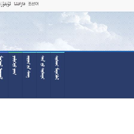
 
 
  
  
 