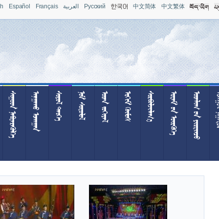
sh
Español
Français
العربية
Pусский
中文简体
中文繁体
 
 
 
 
 
 

  
  
