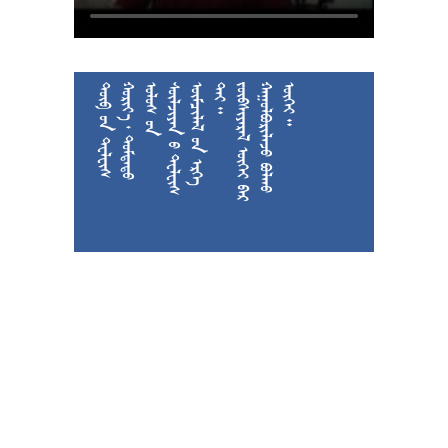











































































































