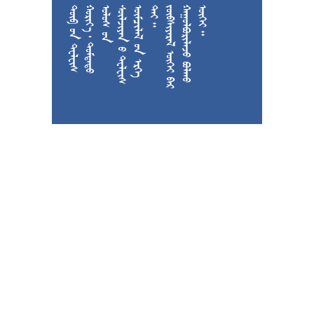











































































































