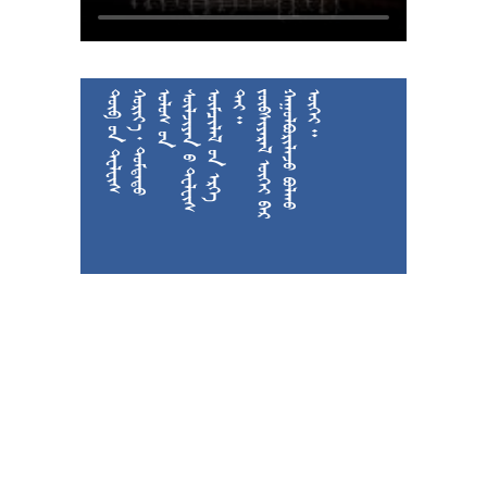











































































































