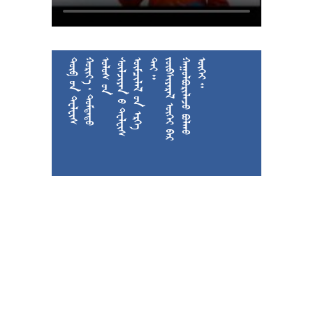











































































































