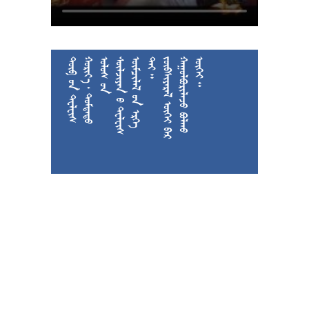











































































































