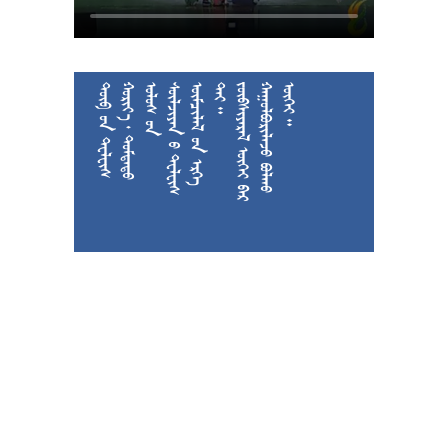











































































































