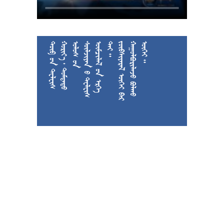











































































































