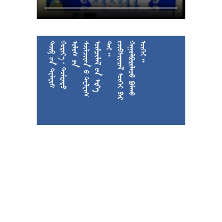











































































































