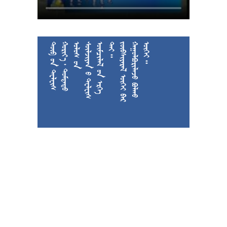











































































































