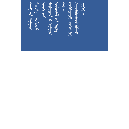











































































































