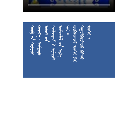











































































































