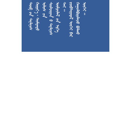











































































































