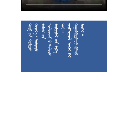











































































































