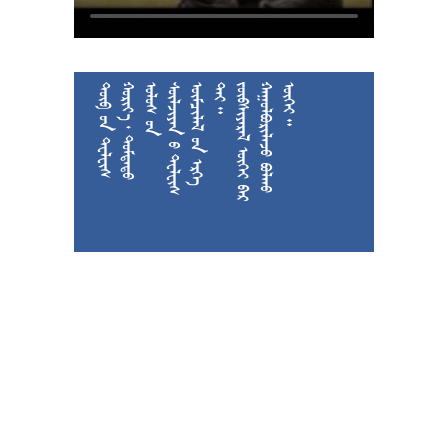











































































































