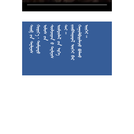











































































































