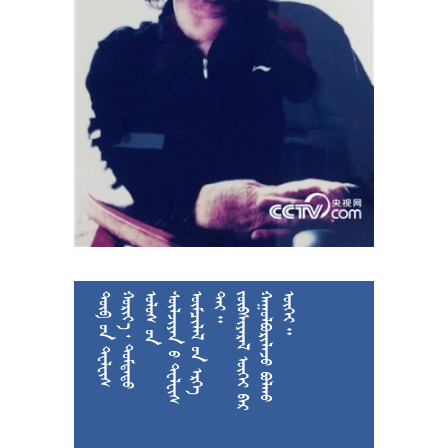











































































































