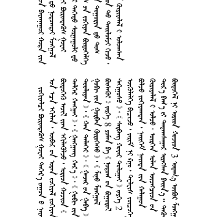
      
        
       
           
              
        
   8      
         2
        
      
       
        
    3   