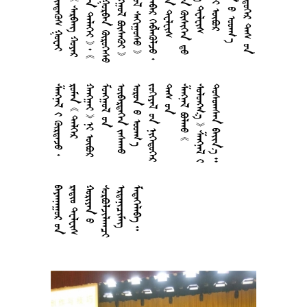

















































































































































































































