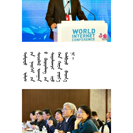























































































