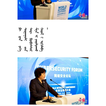




























































