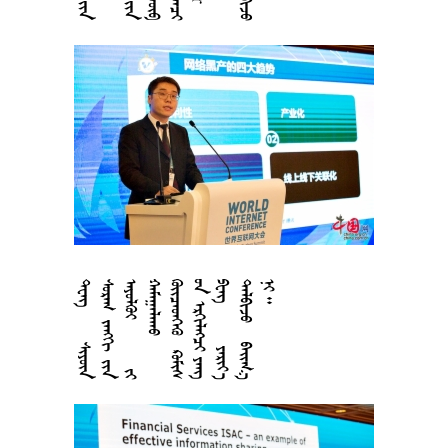




























































































