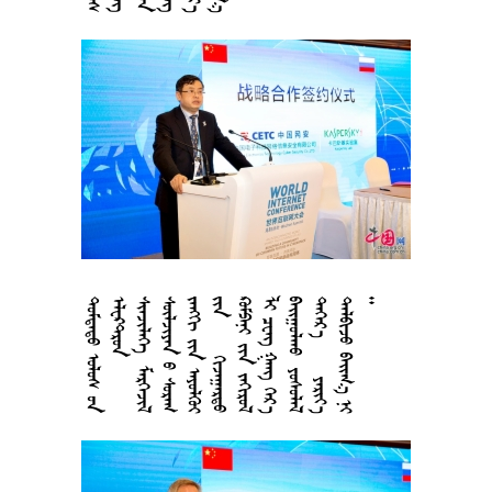





















































































































































