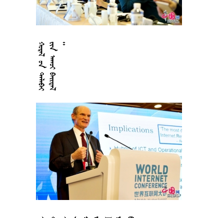



























