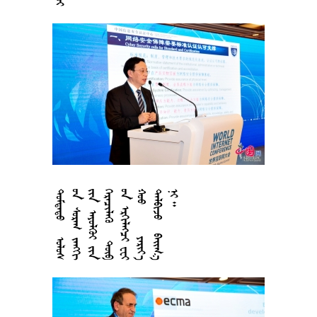






















































































