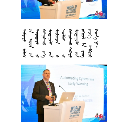





































































































































