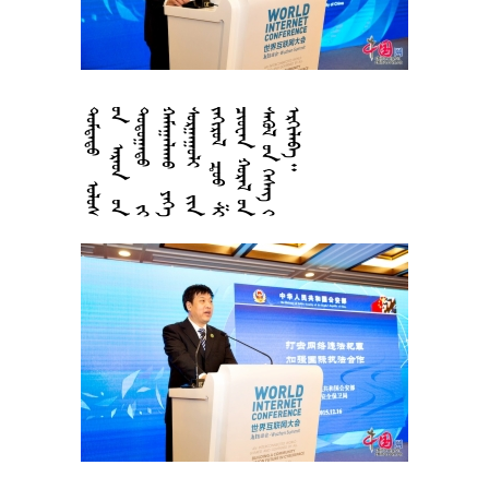





































































































