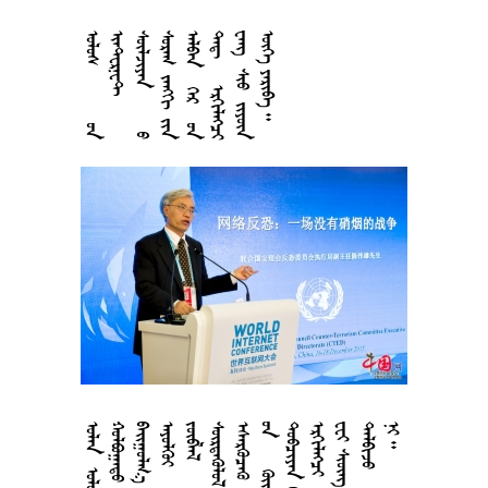
























































































































































































































