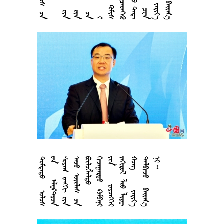






















































































































